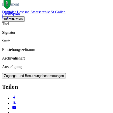
Dokument
Digitaler Lesesaal
Staatsarchiv St.Gallen
Archivplan
Login
Identifikation
Titel
Signatur
Stufe
Entstehungszeitraum
Archivalienart
Ausprägung
Zugangs- und Benutzungsbestimmungen
Teilen