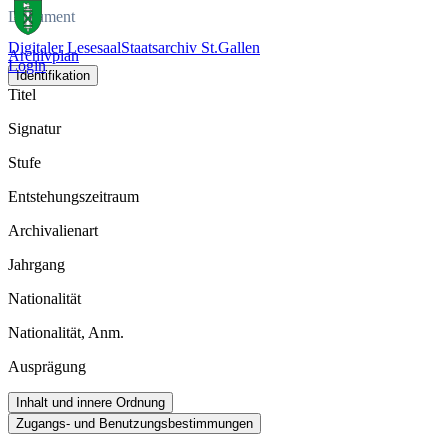
Dokument
Digitaler Lesesaal
Staatsarchiv St.Gallen
Archivplan
Login
Identifikation
Titel
Signatur
Stufe
Entstehungszeitraum
Archivalienart
Jahrgang
Nationalität
Nationalität, Anm.
Ausprägung
Inhalt und innere Ordnung
Zugangs- und Benutzungsbestimmungen