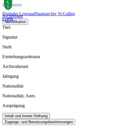
Dokument
Digitaler Lesesaal
Staatsarchiv St.Gallen
Archivplan
Login
Identifikation
Titel
Signatur
Stufe
Entstehungszeitraum
Archivalienart
Jahrgang
Nationalität
Nationalität, Anm.
Ausprägung
Inhalt und innere Ordnung
Zugangs- und Benutzungsbestimmungen