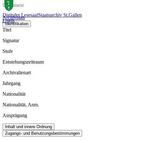
Dokument
Digitaler Lesesaal
Staatsarchiv St.Gallen
Archivplan
Login
Identifikation
Titel
Signatur
Stufe
Entstehungszeitraum
Archivalienart
Jahrgang
Nationalität
Nationalität, Anm.
Ausprägung
Inhalt und innere Ordnung
Zugangs- und Benutzungsbestimmungen