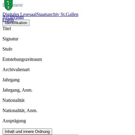
Dokument
Digitaler Lesesaal
Staatsarchiv St.Gallen
Archivplan
Login
Identifikation
Titel
Signatur
Stufe
Entstehungszeitraum
Archivalienart
Jahrgang
Jahrgang, Anm.
Nationalität
Nationalität, Anm.
Ausprägung
Inhalt und innere Ordnung