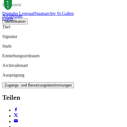
Dokument
Digitaler Lesesaal
Staatsarchiv St.Gallen
Archivplan
Login
Identifikation
Titel
Signatur
Stufe
Entstehungszeitraum
Archivalienart
Ausprägung
Zugangs- und Benutzungsbestimmungen
Teilen