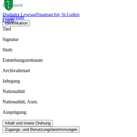
Dokument
Digitaler Lesesaal
Staatsarchiv St.Gallen
Archivplan
Login
Identifikation
Titel
Signatur
Stufe
Entstehungszeitraum
Archivalienart
Jahrgang
Nationalität
Nationalität, Anm.
Ausprägung
Inhalt und innere Ordnung
Zugangs- und Benutzungsbestimmungen