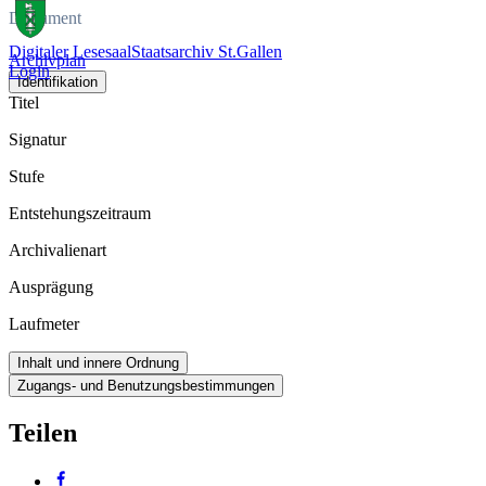
Dokument
Digitaler Lesesaal
Staatsarchiv St.Gallen
Archivplan
Login
Identifikation
Titel
Signatur
Stufe
Entstehungszeitraum
Archivalienart
Ausprägung
Laufmeter
Inhalt und innere Ordnung
Zugangs- und Benutzungsbestimmungen
Teilen