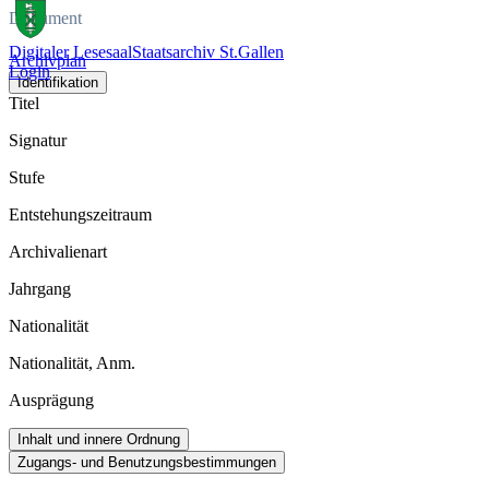
Dokument
Digitaler Lesesaal
Staatsarchiv St.Gallen
Archivplan
Login
Identifikation
Titel
Signatur
Stufe
Entstehungszeitraum
Archivalienart
Jahrgang
Nationalität
Nationalität, Anm.
Ausprägung
Inhalt und innere Ordnung
Zugangs- und Benutzungsbestimmungen