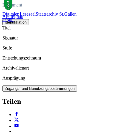
Dokument
Digitaler Lesesaal
Staatsarchiv St.Gallen
Archivplan
Login
Identifikation
Titel
Signatur
Stufe
Entstehungszeitraum
Archivalienart
Ausprägung
Zugangs- und Benutzungsbestimmungen
Teilen