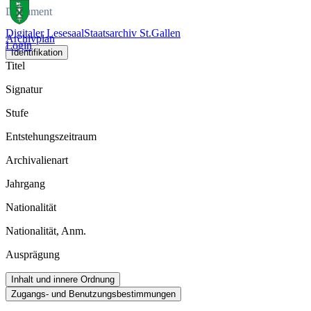
Dokument
Digitaler Lesesaal
Staatsarchiv St.Gallen
Archivplan
Login
Identifikation
Titel
Signatur
Stufe
Entstehungszeitraum
Archivalienart
Jahrgang
Nationalität
Nationalität, Anm.
Ausprägung
Inhalt und innere Ordnung
Zugangs- und Benutzungsbestimmungen