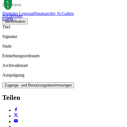
Dokument
Digitaler Lesesaal
Staatsarchiv St.Gallen
Archivplan
Login
Identifikation
Titel
Signatur
Stufe
Entstehungszeitraum
Archivalienart
Ausprägung
Zugangs- und Benutzungsbestimmungen
Teilen