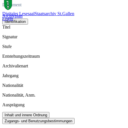
Dokument
Digitaler Lesesaal
Staatsarchiv St.Gallen
Archivplan
Login
Identifikation
Titel
Signatur
Stufe
Entstehungszeitraum
Archivalienart
Jahrgang
Nationalität
Nationalität, Anm.
Ausprägung
Inhalt und innere Ordnung
Zugangs- und Benutzungsbestimmungen