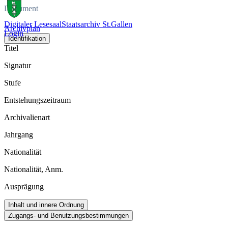
Dokument
Digitaler Lesesaal
Staatsarchiv St.Gallen
Archivplan
Login
Identifikation
Titel
Signatur
Stufe
Entstehungszeitraum
Archivalienart
Jahrgang
Nationalität
Nationalität, Anm.
Ausprägung
Inhalt und innere Ordnung
Zugangs- und Benutzungsbestimmungen