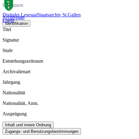
Dokument
Digitaler Lesesaal
Staatsarchiv St.Gallen
Archivplan
Login
Identifikation
Titel
Signatur
Stufe
Entstehungszeitraum
Archivalienart
Jahrgang
Nationalität
Nationalität, Anm.
Ausprägung
Inhalt und innere Ordnung
Zugangs- und Benutzungsbestimmungen