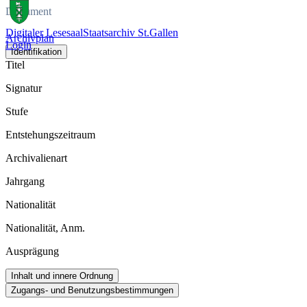
Dokument
Digitaler Lesesaal
Staatsarchiv St.Gallen
Archivplan
Login
Identifikation
Titel
Signatur
Stufe
Entstehungszeitraum
Archivalienart
Jahrgang
Nationalität
Nationalität, Anm.
Ausprägung
Inhalt und innere Ordnung
Zugangs- und Benutzungsbestimmungen