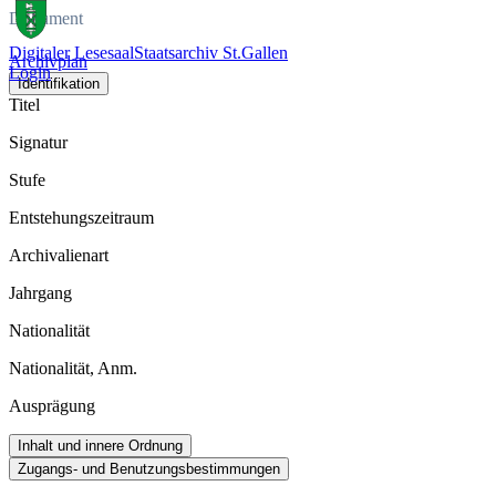
Dokument
Digitaler Lesesaal
Staatsarchiv St.Gallen
Archivplan
Login
Identifikation
Titel
Signatur
Stufe
Entstehungszeitraum
Archivalienart
Jahrgang
Nationalität
Nationalität, Anm.
Ausprägung
Inhalt und innere Ordnung
Zugangs- und Benutzungsbestimmungen