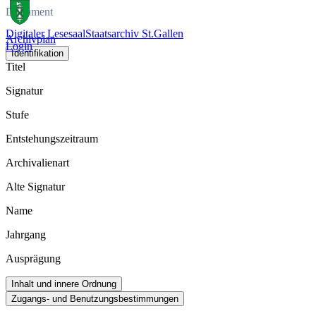
Dokument
Digitaler Lesesaal
Staatsarchiv St.Gallen
Archivplan
Login
Identifikation
Titel
Signatur
Stufe
Entstehungszeitraum
Archivalienart
Alte Signatur
Name
Jahrgang
Ausprägung
Inhalt und innere Ordnung
Zugangs- und Benutzungsbestimmungen