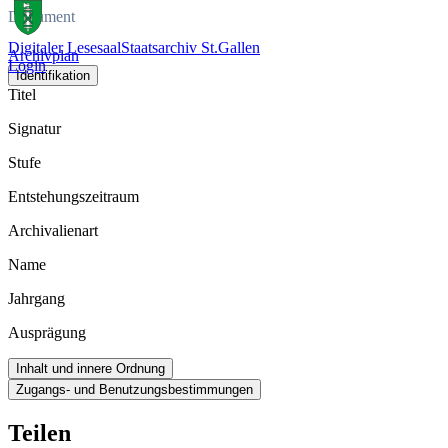
Dokument
Digitaler Lesesaal
Staatsarchiv St.Gallen
Archivplan
Login
Identifikation
Titel
Signatur
Stufe
Entstehungszeitraum
Archivalienart
Name
Jahrgang
Ausprägung
Inhalt und innere Ordnung
Zugangs- und Benutzungsbestimmungen
Teilen