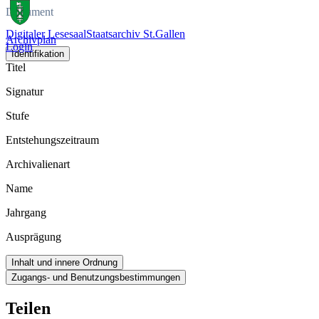
Dokument
Digitaler Lesesaal
Staatsarchiv St.Gallen
Archivplan
Login
Identifikation
Titel
Signatur
Stufe
Entstehungszeitraum
Archivalienart
Name
Jahrgang
Ausprägung
Inhalt und innere Ordnung
Zugangs- und Benutzungsbestimmungen
Teilen