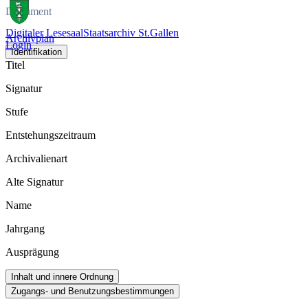
Dokument
Digitaler Lesesaal
Staatsarchiv St.Gallen
Archivplan
Login
Identifikation
Titel
Signatur
Stufe
Entstehungszeitraum
Archivalienart
Alte Signatur
Name
Jahrgang
Ausprägung
Inhalt und innere Ordnung
Zugangs- und Benutzungsbestimmungen