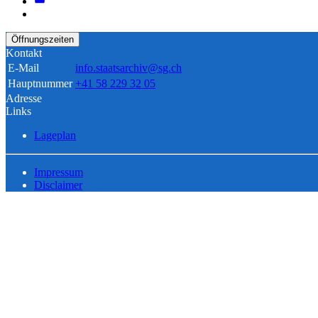
Öffnungszeiten
Kontakt
E-Mail
info.staatsarchiv@sg.ch
Hauptnummer
+41 58 229 32 05
Adresse
Links
Lageplan
Impressum
Disclaimer