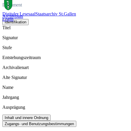
Dokument
Digitaler Lesesaal
Staatsarchiv St.Gallen
Archivplan
Login
Identifikation
Titel
Signatur
Stufe
Entstehungszeitraum
Archivalienart
Alte Signatur
Name
Jahrgang
Ausprägung
Inhalt und innere Ordnung
Zugangs- und Benutzungsbestimmungen