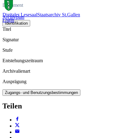
Dokument
Digitaler Lesesaal
Staatsarchiv St.Gallen
Archivplan
Login
Identifikation
Titel
Signatur
Stufe
Entstehungszeitraum
Archivalienart
Ausprägung
Zugangs- und Benutzungsbestimmungen
Teilen