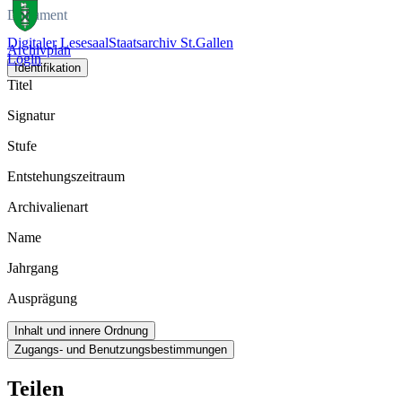
Dokument
Digitaler Lesesaal
Staatsarchiv St.Gallen
Archivplan
Login
Identifikation
Titel
Signatur
Stufe
Entstehungszeitraum
Archivalienart
Name
Jahrgang
Ausprägung
Inhalt und innere Ordnung
Zugangs- und Benutzungsbestimmungen
Teilen