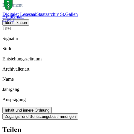
Dokument
Digitaler Lesesaal
Staatsarchiv St.Gallen
Archivplan
Login
Identifikation
Titel
Signatur
Stufe
Entstehungszeitraum
Archivalienart
Name
Jahrgang
Ausprägung
Inhalt und innere Ordnung
Zugangs- und Benutzungsbestimmungen
Teilen