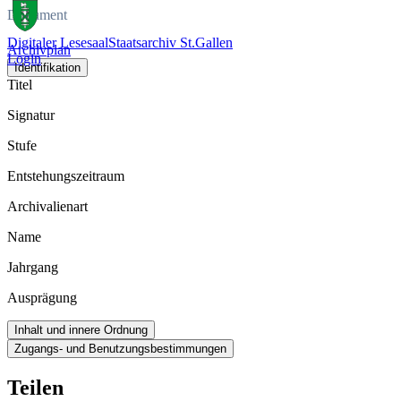
Dokument
Digitaler Lesesaal
Staatsarchiv St.Gallen
Archivplan
Login
Identifikation
Titel
Signatur
Stufe
Entstehungszeitraum
Archivalienart
Name
Jahrgang
Ausprägung
Inhalt und innere Ordnung
Zugangs- und Benutzungsbestimmungen
Teilen