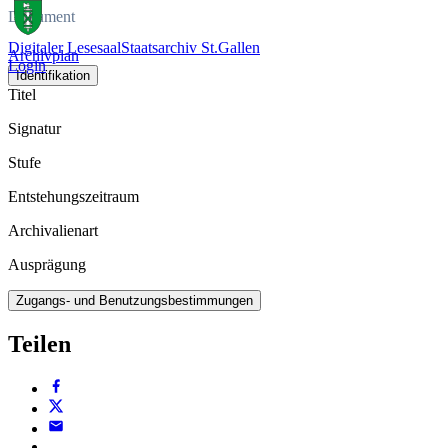
Dokument
Digitaler Lesesaal
Staatsarchiv St.Gallen
Archivplan
Login
Identifikation
Titel
Signatur
Stufe
Entstehungszeitraum
Archivalienart
Ausprägung
Zugangs- und Benutzungsbestimmungen
Teilen