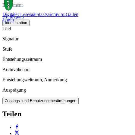
Dokument
Digitaler Lesesaal
Staatsarchiv St.Gallen
Archivplan
Login
Identifikation
Titel
Signatur
Stufe
Entstehungszeitraum
Archivalienart
Entstehungszeitraum, Anmerkung
Ausprägung
Zugangs- und Benutzungsbestimmungen
Teilen