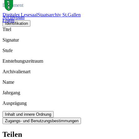
Dokument
Digitaler Lesesaal
Staatsarchiv St.Gallen
Archivplan
Login
Identifikation
Titel
Signatur
Stufe
Entstehungszeitraum
Archivalienart
Name
Jahrgang
Ausprägung
Inhalt und innere Ordnung
Zugangs- und Benutzungsbestimmungen
Teilen