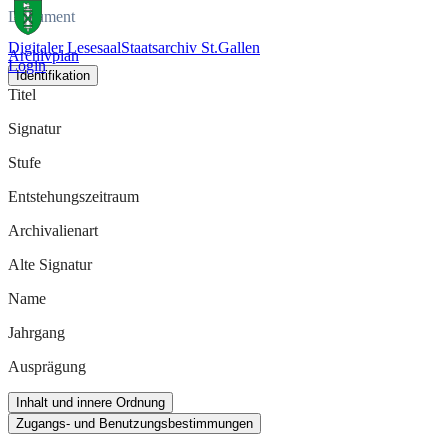
Dokument
Digitaler Lesesaal
Staatsarchiv St.Gallen
Archivplan
Login
Identifikation
Titel
Signatur
Stufe
Entstehungszeitraum
Archivalienart
Alte Signatur
Name
Jahrgang
Ausprägung
Inhalt und innere Ordnung
Zugangs- und Benutzungsbestimmungen