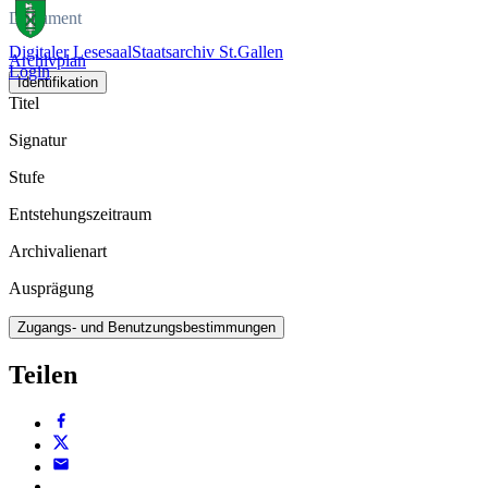
Dokument
Digitaler Lesesaal
Staatsarchiv St.Gallen
Archivplan
Login
Identifikation
Titel
Signatur
Stufe
Entstehungszeitraum
Archivalienart
Ausprägung
Zugangs- und Benutzungsbestimmungen
Teilen