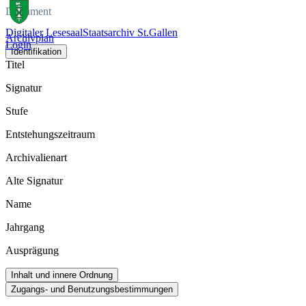
Dokument
Digitaler Lesesaal
Staatsarchiv St.Gallen
Archivplan
Login
Identifikation
Titel
Signatur
Stufe
Entstehungszeitraum
Archivalienart
Alte Signatur
Name
Jahrgang
Ausprägung
Inhalt und innere Ordnung
Zugangs- und Benutzungsbestimmungen