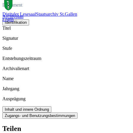
Dokument
Digitaler Lesesaal
Staatsarchiv St.Gallen
Archivplan
Login
Identifikation
Titel
Signatur
Stufe
Entstehungszeitraum
Archivalienart
Name
Jahrgang
Ausprägung
Inhalt und innere Ordnung
Zugangs- und Benutzungsbestimmungen
Teilen