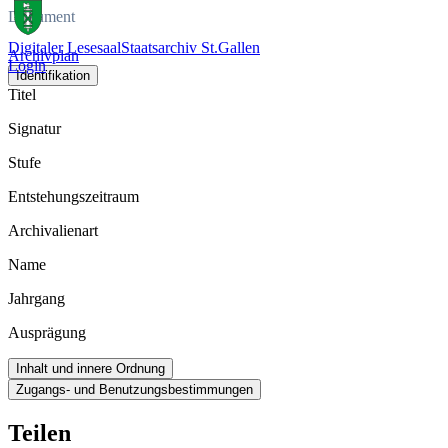
Dokument
Digitaler Lesesaal
Staatsarchiv St.Gallen
Archivplan
Login
Identifikation
Titel
Signatur
Stufe
Entstehungszeitraum
Archivalienart
Name
Jahrgang
Ausprägung
Inhalt und innere Ordnung
Zugangs- und Benutzungsbestimmungen
Teilen