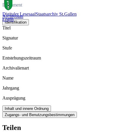
Dokument
Digitaler Lesesaal
Staatsarchiv St.Gallen
Archivplan
Login
Identifikation
Titel
Signatur
Stufe
Entstehungszeitraum
Archivalienart
Name
Jahrgang
Ausprägung
Inhalt und innere Ordnung
Zugangs- und Benutzungsbestimmungen
Teilen