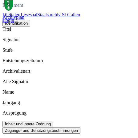
Dokument
Digitaler Lesesaal
Staatsarchiv St.Gallen
Archivplan
Login
Identifikation
Titel
Signatur
Stufe
Entstehungszeitraum
Archivalienart
Alte Signatur
Name
Jahrgang
Ausprägung
Inhalt und innere Ordnung
Zugangs- und Benutzungsbestimmungen