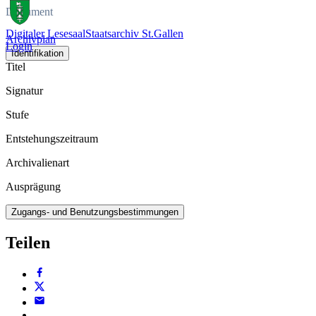
Dokument
Digitaler Lesesaal
Staatsarchiv St.Gallen
Archivplan
Login
Identifikation
Titel
Signatur
Stufe
Entstehungszeitraum
Archivalienart
Ausprägung
Zugangs- und Benutzungsbestimmungen
Teilen