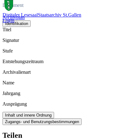
Dokument
Digitaler Lesesaal
Staatsarchiv St.Gallen
Archivplan
Login
Identifikation
Titel
Signatur
Stufe
Entstehungszeitraum
Archivalienart
Name
Jahrgang
Ausprägung
Inhalt und innere Ordnung
Zugangs- und Benutzungsbestimmungen
Teilen