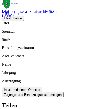
Dokument
Digitaler Lesesaal
Staatsarchiv St.Gallen
Archivplan
Login
Identifikation
Titel
Signatur
Stufe
Entstehungszeitraum
Archivalienart
Name
Jahrgang
Ausprägung
Inhalt und innere Ordnung
Zugangs- und Benutzungsbestimmungen
Teilen