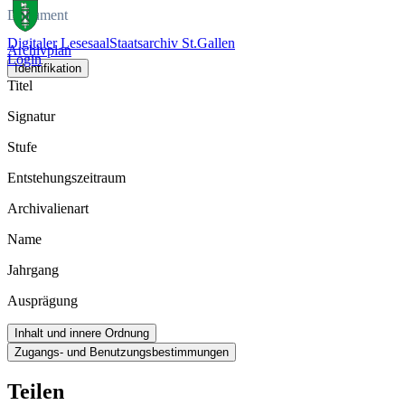
Dokument
Digitaler Lesesaal
Staatsarchiv St.Gallen
Archivplan
Login
Identifikation
Titel
Signatur
Stufe
Entstehungszeitraum
Archivalienart
Name
Jahrgang
Ausprägung
Inhalt und innere Ordnung
Zugangs- und Benutzungsbestimmungen
Teilen