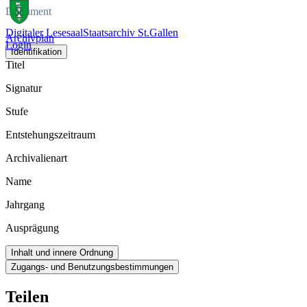
Dokument
Digitaler Lesesaal
Staatsarchiv St.Gallen
Archivplan
Login
Identifikation
Titel
Signatur
Stufe
Entstehungszeitraum
Archivalienart
Name
Jahrgang
Ausprägung
Inhalt und innere Ordnung
Zugangs- und Benutzungsbestimmungen
Teilen