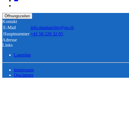
Öffnungszeiten
Kontakt
E-Mail
info.staatsarchiv@sg.ch
Hauptnummer
+41 58 229 32 05
Adresse
Links
Lageplan
Impressum
Disclaimer