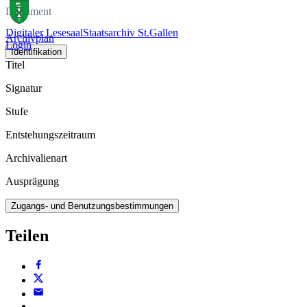
Dokument
Digitaler Lesesaal
Staatsarchiv St.Gallen
Archivplan
Login
Identifikation
Titel
Signatur
Stufe
Entstehungszeitraum
Archivalienart
Ausprägung
Zugangs- und Benutzungsbestimmungen
Teilen