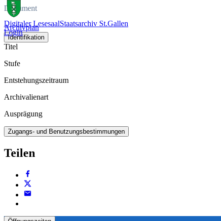
Dokument
Digitaler Lesesaal
Staatsarchiv St.Gallen
Archivplan
Login
Identifikation
Titel
Stufe
Entstehungszeitraum
Archivalienart
Ausprägung
Zugangs- und Benutzungsbestimmungen
Teilen