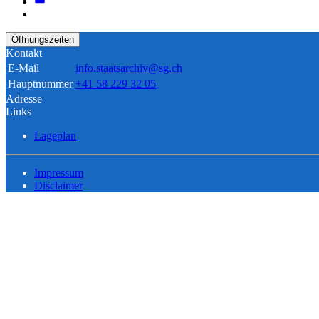
Öffnungszeiten
Kontakt
E-Mail
info.staatsarchiv@sg.ch
Hauptnummer
+41 58 229 32 05
Adresse
Links
Lageplan
Impressum
Disclaimer