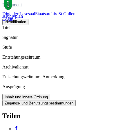
Dokument
Digitaler Lesesaal
Staatsarchiv St.Gallen
Archivplan
Login
Identifikation
Titel
Signatur
Stufe
Entstehungszeitraum
Archivalienart
Entstehungszeitraum, Anmerkung
Ausprägung
Inhalt und innere Ordnung
Zugangs- und Benutzungsbestimmungen
Teilen