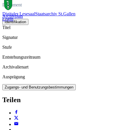
Dokument
Digitaler Lesesaal
Staatsarchiv St.Gallen
Archivplan
Login
Identifikation
Titel
Signatur
Stufe
Entstehungszeitraum
Archivalienart
Ausprägung
Zugangs- und Benutzungsbestimmungen
Teilen