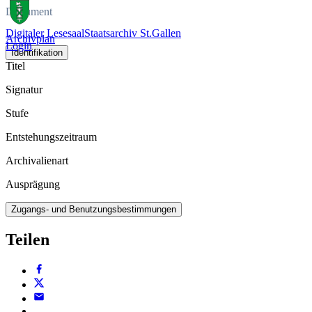
Dokument
Digitaler Lesesaal
Staatsarchiv St.Gallen
Archivplan
Login
Identifikation
Titel
Signatur
Stufe
Entstehungszeitraum
Archivalienart
Ausprägung
Zugangs- und Benutzungsbestimmungen
Teilen