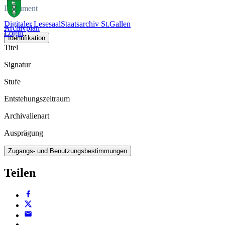
Dokument
Digitaler Lesesaal
Staatsarchiv St.Gallen
Archivplan
Login
Identifikation
Titel
Signatur
Stufe
Entstehungszeitraum
Archivalienart
Ausprägung
Zugangs- und Benutzungsbestimmungen
Teilen